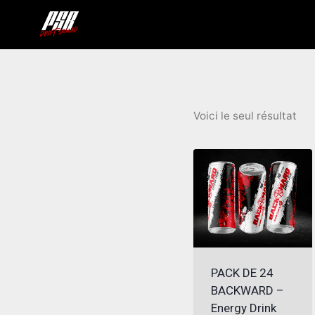
Aller
au
contenu
Voici le seul résultat
PACK DE 24
BACKWARD –
Energy Drink