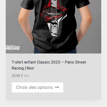
T-shirt enfant Classic 2025 – Paris Street
Racing | Noir
20,00
€
TTC
Ce
Choix des options
produit
a
plusieurs